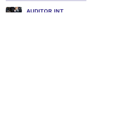
AUDITOR INT
TRINORMA 9001,
14001 y 45001
Online 24 Horas
Leer más
Ver curso
AUDITOR INTERNO
NCH2728 |
CERTIFICACIÓN
Online 16 Horas
Leer más
Ver curso