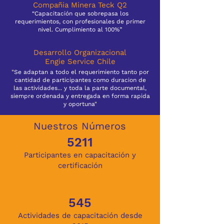
Compañia Minera Teck Q2
“Capacitación que sobrepasa los
requerimientos, con profesionales de primer
nivel. Cumplimiento al 100%”
Desarrollo Organizacional
Engie Service Chile
"Se adaptan a todo el requerimiento tanto por
cantidad de participantes como duracion de
las actividades... y toda la parte documental,
siempre ordenada y entregada en forma rapida
y oportuna"
Nuestros Números
5211
Participantes en capacitación y
certificación
545
Actividades de capacitación desde