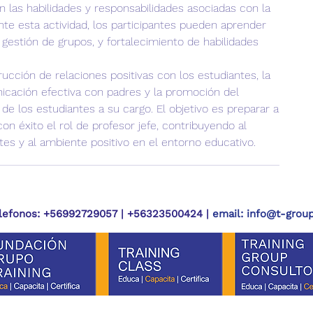
n las habilidades y responsabilidades asociadas con la
nte esta actividad, los participantes pueden aprender
, gestión de grupos, y fortalecimiento de habilidades
ción de relaciones positivas con los estudiantes, la
nicación efectiva con padres y la promoción del
e los estudiantes a su cargo. El objetivo es preparar a
n éxito el rol de profesor jefe, contribuyendo al
ntes y al ambiente positivo en el entorno educativo.
lefonos:
+56992729057 | +56323500424 |
email:
info@t-group