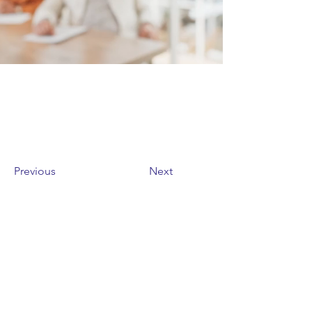
Previous
Next
Telefonos:
+56992729057
|
+56323500424
|
email:
info@t-group.cl