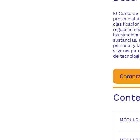
El Curso de 
presencial a
clasificació
regulacione
las sancione
sustancias, 
personal y 
seguras para
de tecnologí
Compra
Conte
MÓDULO 1