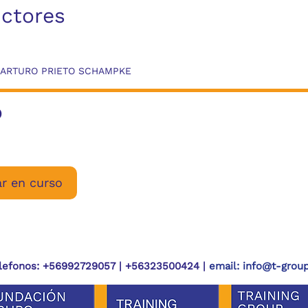
uctores
 ARTURO PRIETO SCHAMPKE
o
r en curso
lefonos:
+56992729057 | +56323500424 |
email:
info@t-group