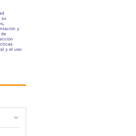
ad
 su
s,
ntación y
 de
tección
cticas
l y el uso