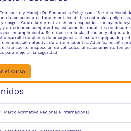
Transporte y Manejo De Sustancias Peligrosas | 16 Horas Modalid
borda los conceptos fundamentales de las sustancias peligrosas,
n y riesgos. Cubre la normativa chilena específica, incluyendo leye
s, y autoridades competentes, así como los requisitos de docume
s por incumplimiento. Se enfoca en la clasificación y etiquetado
el desarrollo de planes de emergencia, el uso de equipos de pro
la comunicación efectiva durante incidentes. Además, enseña prá
 el transporte, inspección de vehículos, almacenamiento tempora
as para mejorar la seguridad.
r el curso
nidos
: Marco Normativo Nacional e Internacional