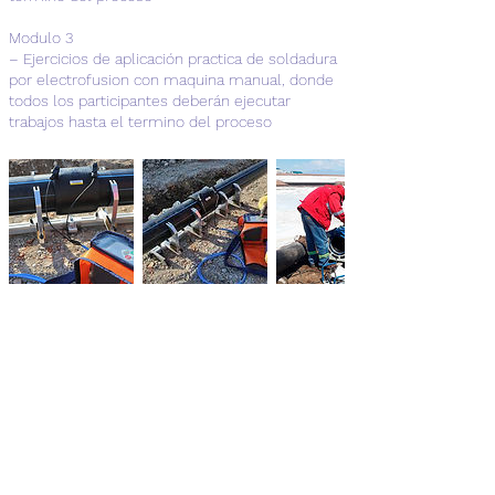
Modulo 3
– Ejercicios de aplicación practica de soldadura
por electrofusion con maquina manual, donde
todos los participantes deberán ejecutar
trabajos hasta el termino del proceso
Datos de contacto
Telefonos:
+56992729057
|
+56323500424