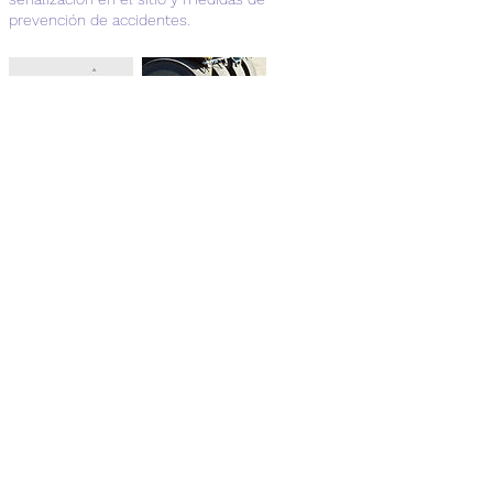
prevención de accidentes.
Datos de contacto
Telefonos:
+56992729057
|
+56323500424
|
email:
info@t-group.cl